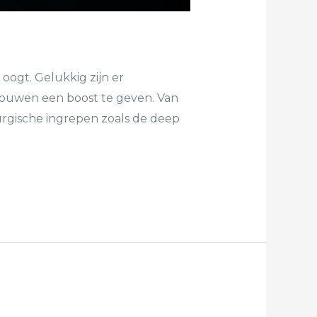
oogt. Gelukkig zijn er
rouwen een boost te geven. Van
urgische ingrepen zoals de deep