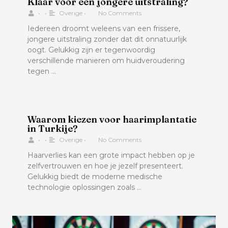
Klaar voor een jongere uitstraling?
•
•
Overige
•
No Comments
Iedereen droomt weleens van een frissere,
jongere uitstraling zonder dat dit onnatuurlijk
oogt. Gelukkig zijn er tegenwoordig
verschillende manieren om huidveroudering
tegen …
Waarom kiezen voor haarimplantatie
in Turkije?
•
•
Overige
•
No Comments
Haarverlies kan een grote impact hebben op je
zelfvertrouwen en hoe je jezelf presenteert.
Gelukkig biedt de moderne medische
technologie oplossingen zoals …